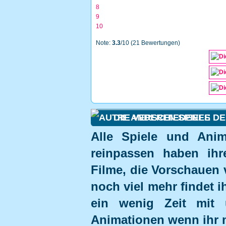
8
9
10
Note:
3.3
/10 (21 Bewertungen)
DIE ANDEREN SPIELE D
Alle Spiele und Anim
reinpassen haben ihre
Filme, die Vorschauen 
noch viel mehr findet i
ein wenig Zeit mit 
Animationen wenn ihr m