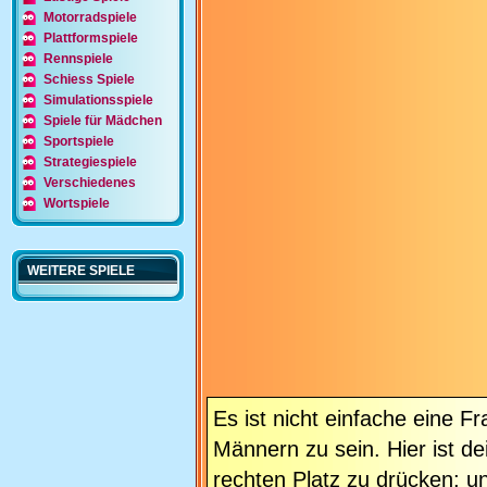
Motorradspiele
Plattformspiele
Rennspiele
Schiess Spiele
Simulationsspiele
Spiele für Mädchen
Sportspiele
Strategiespiele
Verschiedenes
Wortspiele
WEITERE SPIELE
Es ist nicht einfache eine Fr
Männern zu sein. Hier ist d
rechten Platz zu drücken; u