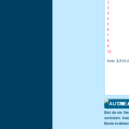
1
2
3
4
5
6
7
8
9
10
Note:
3.7
/10 
DIE
Bist du ein Si
vertreten: Au
Beste in deine