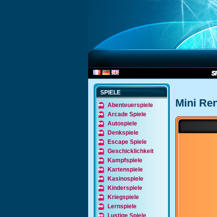
SPIELE
Mini Re
Abenteuerspiele
Arcade Spiele
Autospiele
Denkspiele
Escape Spiele
Geschicklichkeit
Kampfspiele
Kartenspiele
Kasinospiele
Kinderspiele
Kriegspiele
Lernspiele
Lustige Spiele