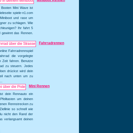
Miniboot Rennen
t Booten Mini Wave ist
pieleseite spiele-n1.com
n Miniboot und rase um
gner zu schlagen. Wie
hleunigen? Ihr fahrt 5
l gewinnt das Rennen.
Fahrradrennen
online Fahrradrennspiel
hrrad die vorgelegte
 Zeit fahren. Benutze
Rad zu steuern. Jedes
ben drückst wird dein
feil nach unten um zu
..
Mini Rennen
ist dein Rennauto ein
 Pfeiltasten um deinen
denen Rennstrecken zu
iellinie so schnell wie
du nicht den Rand der
as verlangsamt deinen