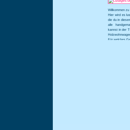
Willkommen zu 
Hier wird es lu
die du in dies
alle handgem
kannst in der 
Holzwohnwagen
Für welches Gef