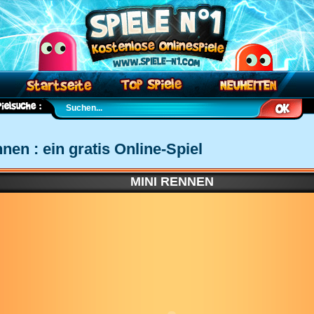
nnen
: ein gratis Online-Spiel
MINI RENNEN