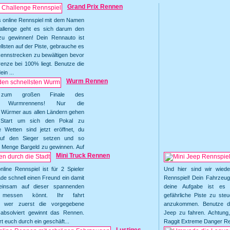
Grand Prix Rennen
is online Rennspiel mit dem Namen
allenge geht es sich darum den
zu gewinnen! Dein Rennauto ist
llsten auf der Piste, gebrauche es
Rennstrecken zu bewältigen bevor
enze bei 100% liegt. Benutze die
ein ...
Wurm Rennen
 zum großen Finale des
alen Wurmrennens! Nur die
en Würmer aus allen Ländern gehen
Start um sich den Pokal zu
 Wetten sind jetzt eröffnet, du
auf den Sieger setzen und so
 Menge Bargeld zu gewinnen. Auf
Mini Truck Rennen
ine Rennspiel ist für 2 Spieler
Und hier sind wir wiede
ade schnell einen Freund ein damit
Rennspiel! Dein Fahrzeug 
einsam auf dieser spannenden
deine Aufgabe ist es
 messen könnt. Ihr fahrt
gefährliche Piste zu steu
r, wer zuerst die vorgegebene
anzukommen. Benutze di
absolviert gewinnt das Rennen.
Jeep zu fahren. Achtung
rt euch durch ein geschäft...
Raggit Extreme Danger Ren