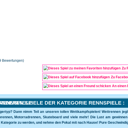
(9 Bewertungen)
Zu 
Zu Facebo
An einen 
 ANDEREN SPIELE DER KATEGORIE RENNSPIELE :
egertyp? Dann nimm Teil an unseren tollen Wettkampfspielen! Wettrennen jegli
torennen, Motorradrennen, Skateboard und viele mehr! Die Lust am gewinnen
r Kategorie zu werden, und nehme den Pokal mit nach Hause! Pure Geschwindigke