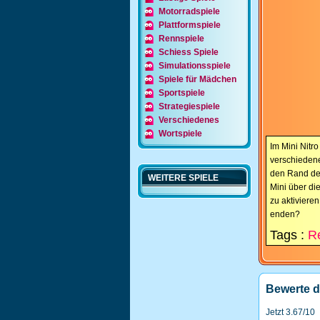
Motorradspiele
Plattformspiele
Rennspiele
Schiess Spiele
Simulationsspiele
Spiele für Mädchen
Sportspiele
Strategiespiele
Verschiedenes
Wortspiele
Im Mini Nitr
verschiedene
den Rand der
WEITERE SPIELE
Mini über di
zu aktiviere
enden?
Tags :
Re
Bewerte d
Jetzt 3.67/10