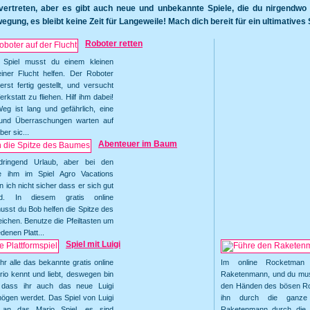
 vertreten, aber es gibt auch neue und unbekannte Spiele, die du nirgendwo 
gung, es bleibt keine Zeit für Langeweile! Mach dich bereit für ein ultimatives 
Roboter retten
 Spiel musst du einem kleinen
iner Flucht helfen. Der Roboter
rst fertig gestellt, und versucht
rkstatt zu fliehen. Hilf ihm dabei!
eg ist lang und gefährlich, eine
und Überraschungen warten auf
er sic...
Abenteuer im Baum
dringend Urlaub, aber bei den
e ihm im Spiel Agro Vacations
n ich nicht sicher dass er sich gut
d. In diesem gratis online
musst du Bob helfen die Spitze des
ichen. Benutze die Pfeiltasten um
denen Platt...
Spiel mit Luigi
hr alle das bekannte gratis online
Im online Rocketman
rio kennt und liebt, deswegen bin
Raketenmann, und du mus
 dass ihr auch das neue Luigi
den Händen des bösen Rob
mögen werdet. Das Spiel von Luigi
ihn durch die ganze
k an das Mario Spiel, es sind
Raketenmann durch die 