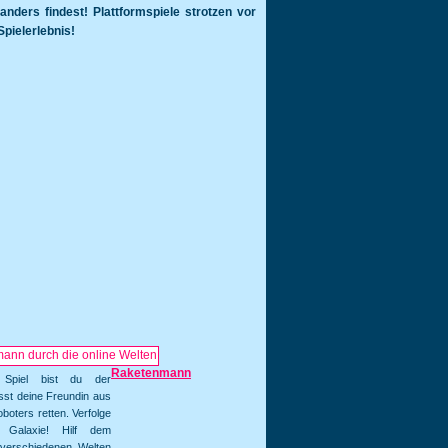
anders findest! Plattformspiele strotzen vor
Spielerlebnis!
Raketenmann
 Spiel bist du der
st deine Freundin aus
oters retten. Verfolge
 Galaxie! Hilf dem
verschiedenen Welten