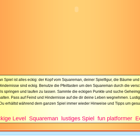
 Spiel ist alles eckig: der Kopf vom Squareman, deiner Spielfigur, die Bäume und
indernisse sind eckig. Benutze die Pfeiltasten um den Squareman durch die vers
els springen und laufen zu lassen. Sammle die eckigen Punkte und suche Geheim
alten. Pass auf Feind und Hindernisse auf die dir deine Leben wegnehmen. Lustige
k. Du erhältst während dem ganzen Spiel immer wieder Hinweise und Tipps um gesu
kige Level
Squareman
lustiges Spiel
fun platformer
E