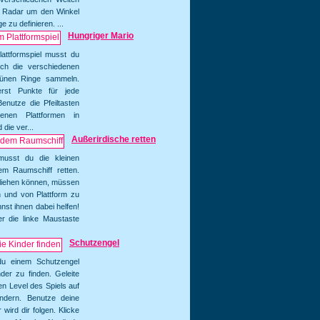
n Radar um den Winkel
e zu definieren. ...
Hungriger Mario
lattformspiel musst du
ch die verschiedenen
rünen Ringe sammeln.
erst Punkte für jede
enutze die Pfeiltasten
enen Plattformen in
die ver...
Außerirdische retten
musst du die kleinen
rem Raumschiff retten.
fliehen können, müssen
 und von Plattform zu
nst ihnen dabei helfen!
r die linke Maustaste
Schutzengel
du einem Schutzengel
nder zu finden. Geleite
en Level des Spiels auf
dern. Benutze deine
wird dir folgen. Klicke