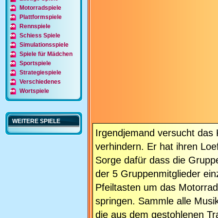
Motorradspiele
Plattformspiele
Rennspiele
Schiess Spiele
Simulationsspiele
Spiele für Mädchen
Sportspiele
Strategiespiele
Verschiedenes
Wortspiele
WEITERE SPIELE
Irgendjemand versucht das 
verhindern. Er hat ihren Loe
Sorge dafür dass die Grupp
der 5 Gruppenmitglieder einz
Pfeiltasten um das Motorrad
springen. Sammle alle Musi
die aus dem gestohlenen Tra