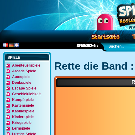
SPIELE
Rette die Band
:
Abenteuerspiele
Arcade Spiele
Autospiele
R
Denkspiele
Escape Spiele
Geschicklichkeit
Kampfspiele
Kartenspiele
Kasinospiele
Kinderspiele
Kriegspiele
Lernspiele
Lustige Spiele