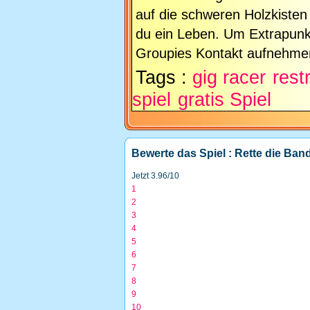
auf die schweren Holzkisten 
du ein Leben. Um Extrapunk
Groupies Kontakt aufnehme
Tags :
gig racer
rest
spiel
gratis Spiel
Bewerte das Spiel : Rette die Ban
Jetzt 3.96/10
1
2
3
4
5
6
7
8
9
10