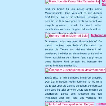
Sc
Mo
Seid ihr bereit für ein neues gratis online
Motorradspiel? Dann versucht es mit diesem
hier! Crazy Bike ist ein schnelles Rennspiel, in
dem ihr die 3 schwierigen Levels so schnell wie
möglich gewinnen müsst. Ihr könnt selber
entscheiden wie viele Gegner mit euch auf der
Piste sind. Fliegt über die R...
Motorrad u
Du meinst, du bist ein guter Motorradfahrer? Du
meinst, du hast gute Reflexe? Du meinst, du
kennst die Tasten von deinem Klavier? Wir
werden es bald wissen, denn dieses gratis online
Motorradspiel mit dem Namen "get a grip" testet
deine Reflexe! Und so geht es: benutze die
rechte Pfeiltaste um das M...
Excite Bike ist ein schnelles Motorradrennspiel.
Das Ziel in diesem Motorradrennen ist es nicht
als Erster über die Ziellinie zu gehen, sondern auf
dem Weg ins Ziel so viele Leute wie möglich zu
überfahren. Lenke dein Motorrad mit den
Pfeiltasten über die Piste, und verlasse die
Strasse um die Zusch...
Rennen