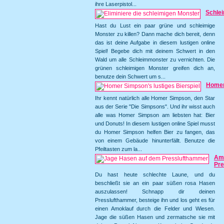
ihre Laserpistol...
Schle
Hast du Lust ein paar grüne und schleimige
Monster zu killen? Dann mache dich bereit, denn
das ist deine Aufgabe in diesem lustigen online
Spiel! Begebe dich mit deinem Schwert in den
Wald um alle Schleimmonster zu vernichten. Die
grünen schleimigen Monster greifen dich an,
benutze dein Schwert um s...
Homer
Ihr kennt natürlich alle Homer Simpson, den Star
aus der Serie "Die Simpsons". Und ihr wisst auch
alle was Homer Simpson am liebsten hat: Bier
und Donuts! In diesem lustigen online Spiel musst
du Homer Simpson helfen Bier zu fangen, das
von einem Gebäude hinunterfällt. Benutze die
Pfeiltasten zum la...
Amo
Pre
Du hast heute schlechte Laune, und du
beschließt sie an ein paar süßen rosa Hasen
auszulassen! Schnapp dir deinen
Presslufthammer, besteige ihn und los geht es für
einen Amoklauf durch die Felder und Wiesen.
Jage die süßen Hasen und zermatsche sie mit